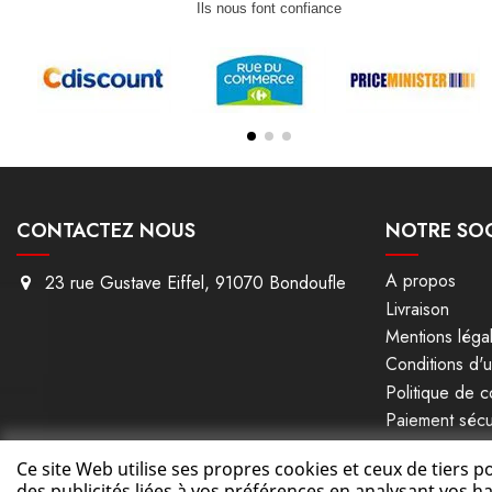
Ils nous font confiance
CONTACTEZ NOUS
NOTRE SOC
A propos
23 rue Gustave Eiffel, 91070 Bondoufle
Livraison
Mentions léga
Conditions d'ut
Politique de co
Paiement sécu
Vu sur M6
Ce site Web utilise ses propres cookies et ceux de tiers 
Plan du site
des publicités liées à vos préférences en analysant vos 