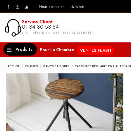
Nous contacter
Livraison
Service Client
01 84 80 53 84
LUN. - VENDR. 09H00-13H00 / 14H00-18H00
Produits
Pour La Chambre
VENTES FLASH
ACCUEIL
CHAISES
BANCS ET POUFS
TABOURET RÉGLABLE EN HAUTEUR F