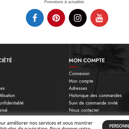
Promotions & actualités
IÉTÉ
MON COMPTE
Connexion
Mon compte
les
Adresses
ilisation
Historique des commandes
nfidentialité
Suivi de commande invité
risé
Nous contacter
pour améliorer nos services et vous montrer
PERSONNA
habitudes de navigation. Pour donner votre