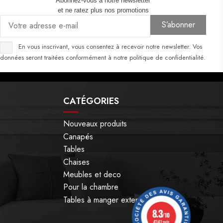
Abonnez-vous à notre newsletter
et ne ratez plus nos promotions
En vous inscrivant, vous consentez à recevoir notre newsletter. Vos
données seront traitées conformément à notre politique de confidentialité.
CATÉGORIES
Nouveaux produits
Canapés
Tables
Chaises
Meubles et deco
Pour la chambre
Tables à manger extensible
8.3
/10
4341 avis