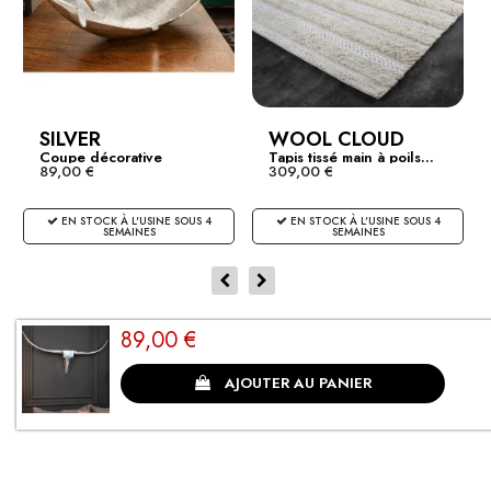
SILVER
WOOL CLOUD
Coupe décorative
Tapis tissé main à poils...
89,00 €
309,00 €
design...
EN STOCK À L'USINE SOUS 4
EN STOCK À L'USINE SOUS 4
SEMAINES
SEMAINES
89,00 €
CLIENTS SATISFAITS
AJOUTER AU PANIER