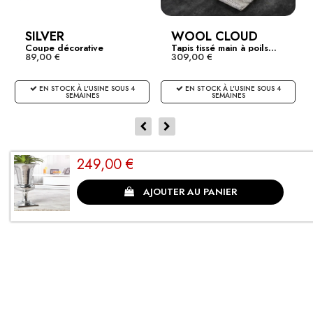
SILVER
WOOL CLOUD
Coupe décorative
Tapis tissé main à poils...
89,00 €
309,00 €
design...
EN STOCK À L'USINE SOUS 4
EN STOCK À L'USINE SOUS 4
SEMAINES
SEMAINES
249,00 €
CLIENTS SATISFAITS
AJOUTER AU PANIER