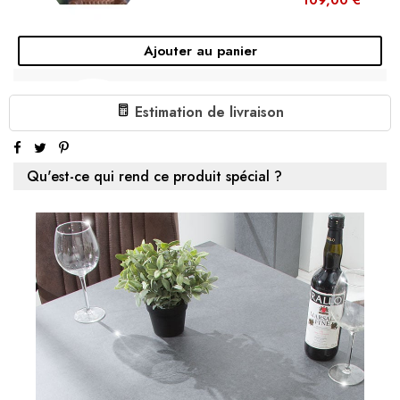
Ajouter au panier
DÉCORATION MURALE AUTHENTIQUE
SCREW II 110CM ARGENTÉ AVION HÉLICE
Estimation de livraison
( En stock à l'usine 4 à 6 semaines )
179,00 €
Qu'est-ce qui rend ce produit spécial ?
Ajouter au panier
€229.00
1 X DÉCORATION MURALE AUTHENTIQUE SCREW III
97CM CUIVRE FLAMMÉ AVION HÉLICE :
Sous-total:
€229.00