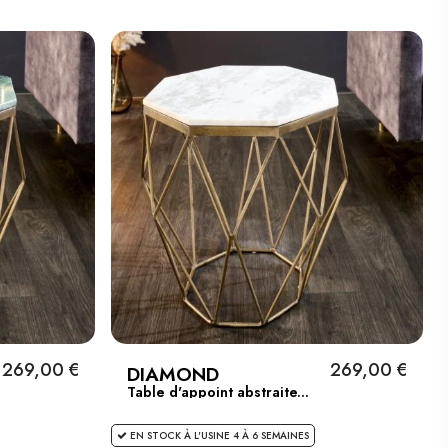
CUIVRE FLAMMÉ AU DESIGN MARTELÉ
CLASSIQUE
( En stock à l'usine 4 à 6 semaines
)
399,00 €
Añadir al carrito
TABLE BASSE ARTISANALE ORIENT 80CM
ARGENTÉE AU DESIGN MARTELÉ
CLASSIQUE
( En stock à l'usine 4 à 6 semaines
)
379,00 €
Añadir al carrito
TABLE BASSE ARTISANALE ORIENT 80CM
CUIVRE AU DESIGN MARTELÉ CLASSIQUE
( En stock à l'usine 4 à 6 semaines
269,00 €
269,00 €
DIAMOND
)
Table d'appoint abstraite...
399,00 €
EN STOCK À L'USINE 4 À 6 SEMAINES
Añadir al carrito