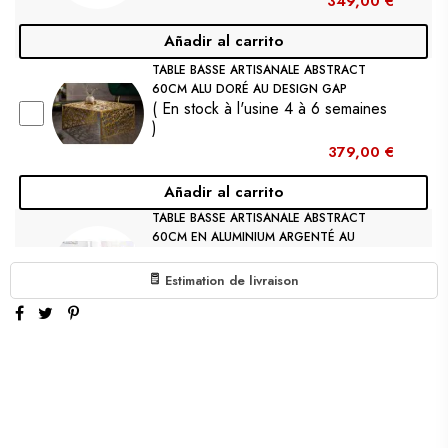
349,00 €
Añadir al carrito
TABLE BASSE ARTISANALE ABSTRACT
60CM ALU DORÉ AU DESIGN GAP
( En stock à l'usine 4 à 6 semaines
)
379,00 €
Añadir al carrito
TABLE BASSE ARTISANALE ABSTRACT
60CM EN ALUMINIUM ARGENTÉ AU
DESIGN GAP
( En stock à l'usine 4 à 6 semaines
Estimation de livraison
)
359,00 €
Añadir al carrito
TABLE BASSE ARTISANALE ORIENT
STORAGE 60CM ARGENTÉE AU DESIGN
CLASSIQUE MARTELÉ EN ACACIA AVEC
ESPAC