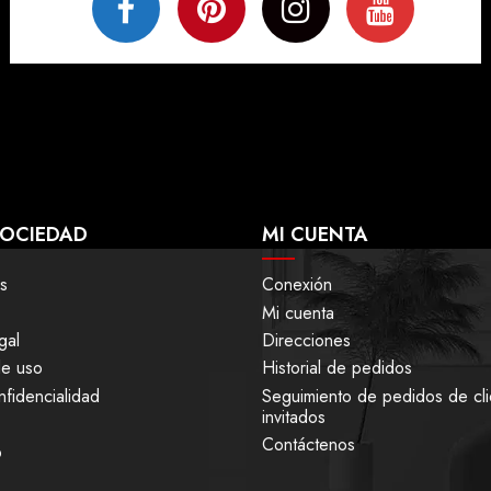
SOCIEDAD
MI CUENTA
s
Conexión
Mi cuenta
gal
Direcciones
de uso
Historial de pedidos
nfidencialidad
Seguimiento de pedidos de cli
invitados
Contáctenos
6