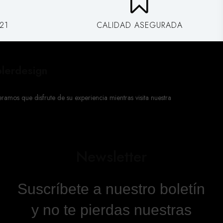
249,00 €
Añadir al carrito
21
CALIDAD ASEGURADA
€329.00
1 X TABLE BASSE ARTISANALE ABSTRACT 49CM 2ER SET
ARGENTÉ DANS LE DESIGN GAP:
lerdesign
Subtotal:
€329.00
mos que disfrute de su experiencia mientras visita nuestra
Newsletter
Suscríbete a nuestro boletín
y no te pierdas nuestras