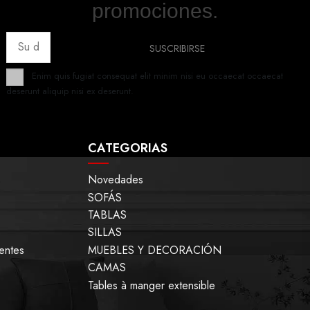
promociones.
Enim quis fugiat consequat elit minim nisi eu occaecat occaecat
deserunt aliquip nisi ex deserunt.
CATEGORIAS
Novedades
SOFÁS
TABLAS
SILLAS
entes
MUEBLES Y DECORACIÓN
CAMAS
Tables à manger extensible