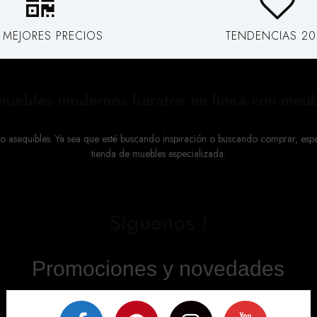
 MEJORES PRECIOS
TENDENCIAS 20
uebles modernos baratos en línea con meub
sequibles. Ya sea que esté buscando inspiración o buscando comprar, espera
tienda de muebles especializada.
Síguenos !
Promociones y novedades