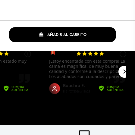
TABLE BASSE ARTISANALE ORIENT II
60CM CUIVRE AU DESIGN MARTELÉ
CLASSIQUE
( En stock à l'usine 4 à 6 semaines
)
AÑADIR AL CARRITO
249,00 €
Añadir al carrito
TABLE BASSE ARTISANALE ORIENT 60CM
ARGENTÉE AU DESIGN MARTELÉ
CLASSIQUE
( En stock à l'usine 4 à 6 semaines
)
319,00 €
Añadir al carrito
TABLE BASSE ARTISANALE ORIENT III
60CM CUIVRE FLAMMÉ AU DESIGN
MARTELÉ SAUVAGE
( Out of stock but backordering is
allowed. )