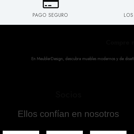
PAGO SEGURO
LOS
Compre m
En MeublerDesign, descubra muebles modernos y de diseño a
Socios
Ellos confían en nosotros