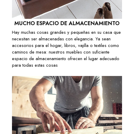
TABLE BASSE ARTISANALE ORGANIC
ORIENT 53CM CUIVRE MARTELÉ DESIGN
( Out of stock but backordering is
allowed. )
MUCHO ESPACIO DE ALMACENAMIENTO
269,00 €
Hay muchas cosas grandes y pequeñas en su casa que
necesitan ser almacenadas con elegancia. Ya sean
Añadir al carrito
accesorios para el hogar, libros, vajilla o textiles como
caminos de mesa: nuestros muebles con suficiente
TABLE BASSE ARTISANALE ORGANIC
espacio de almacenamiento ofrecen el lugar adecuado
ORIENT 53CM OR MARTELÉ DESIGN
( En stock à l'usine 4 à 6 semaines )
para todas estas cosas
269,00 €
Añadir al carrito
TABLE BASSE ARTISANALE ORGANIC
ORIENT 68CM OR MARTELÉ DESIGN
( En stock à l'usine 4 à 6 semaines )
449,00 €