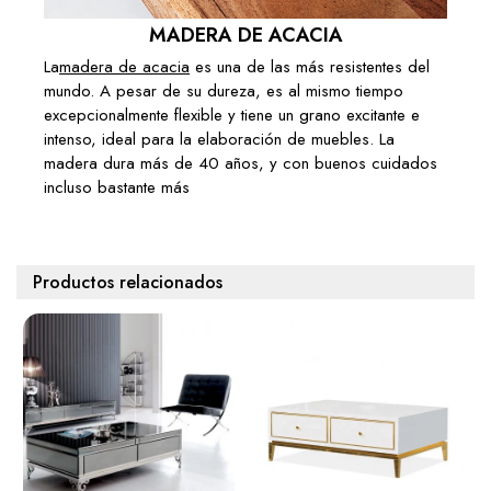
329,00 €
MADERA DE ACACIA
Añadir al carrito
La
madera de acacia
es una de las más resistentes del
mundo. A pesar de su dureza, es al mismo tiempo
TABLE BASSE ARTISANALE ORIENT III
excepcionalmente flexible y tiene un grano excitante e
60CM OR AU DESIGN MARTELÉ
intenso, ideal para la elaboración de muebles. La
CLASSIQUE
( En stock à l'usine 4 à 6 semaines )
madera dura más de 40 años, y con buenos cuidados
incluso bastante más
259,00 €
Añadir al carrito
Productos relacionados
TABLE BASSE ARTISANALE ORIENT III
60CM OR AVEC PATINE AU DESIGN
MARTELÉ CLASSIQUE
( En stock à l'usine 4 à 6 semaines )
259,00 €
Añadir al carrito
TABLE BASSE ARTISANALE ORIENT 80CM
CUIVRE FLAMMÉ AU DESIGN MARTELÉ