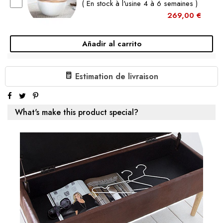
( En stock à l'usine 4 à 6 semaines )
269,00 €
Añadir al carrito
TABLE BASSE ARTISANALE ORIENT
STORAGE 70CM ARGENTÉE DESIGN
Estimation de livraison
MARTELÉ AVEC ESPACE DE RANGEMENT
( En stock à l'usine 4 à 6 semaines )
359,00 €
What's make this product special?
Añadir al carrito
TABLE BASSE ARTISANALE ORIENT
STORAGE 70CM OR MARTELÉ DESIGN
AVEC ESPACE DE RANGEMENT
( En stock à l'usine 4 à 6 semaines )
379,00 €
Añadir al carrito