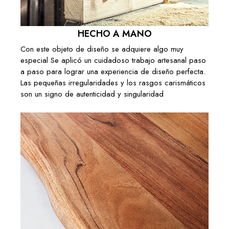
Añadir al carrito
TABLE BASSE ARTISANALE MARRAKESCH
HECHO A MANO
55CM CUIVRE AVEC DESIGN MARTELÉ
( Out of stock but backordering is
Con este objeto de diseño se adquiere algo muy
allowed. )
especial Se aplicó un cuidadoso trabajo artesanal paso
259,00 €
a paso para lograr una experiencia de diseño perfecta.
Las pequeñas irregularidades y los rasgos carismáticos
Añadir al carrito
son un signo de autenticidad y singularidad
TABLE BASSE ARTISANALE MARRAKESCH
55CM ARGENTÉE AVEC DESIGN MARTELÉ
( Out of stock but backordering is
allowed. )
249,00 €
Añadir al carrito
TABLE BASSE ARTISANALE MARRAKESCH
65CM CUIVRE AVEC DESIGN MARTELÉ
( Out of stock but backordering is
allowed. )