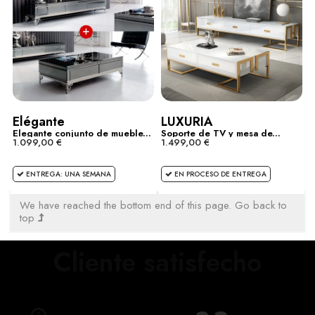
Elégante
LUXURIA
Elegante conjunto de mueble...
Soporte de TV y mesa de...
1.099,00 €
1.499,00 €
ENTREGA: UNA SEMANA
EN PROCESO DE ENTREGA
We have reached the bottom end of this page.
Go back to
top
Cliente satisfecho