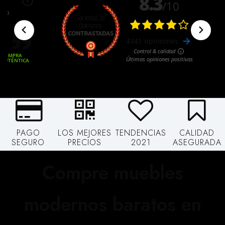
PAGO
LOS MEJORES
TENDENCIAS
CALIDAD
SEGURO
PRECIOS
2021
ASEGURADA
Compre muebles
modernos baratos en