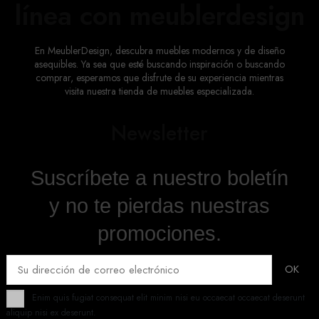
línea con meublerdesign
En MeublerDesign, descubra muebles modernos y de diseño
asequibles. Ya sea que esté buscando inspiración o buscando
comprar, esperamos que disfrute de su experiencia mientras
visita nuestra tienda de muebles especializada.
Newsletter
Suscríbete a nuestro boletín
y no te pierdas nuestras
promociones.
Enim quis fugiat consequat elit minim nisi eu occaecat occaecat deserunt
aliquip nisi ex deserunt.