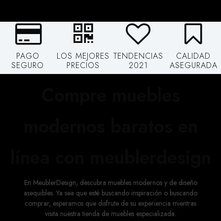
PAGO
LOS MEJORES
TENDENCIAS
CALIDAD
SEGURO
PRECIOS
2021
ASEGURADA
Compre muebles
modernos baratos en
línea con meublerdesign
En MeublerDesign, descubra muebles modernos y de diseño
asequibles. Ya sea que esté buscando inspiración o buscando
comprar, esperamos que disfrute de su experiencia mientras
visita nuestra tienda de muebles especializada.