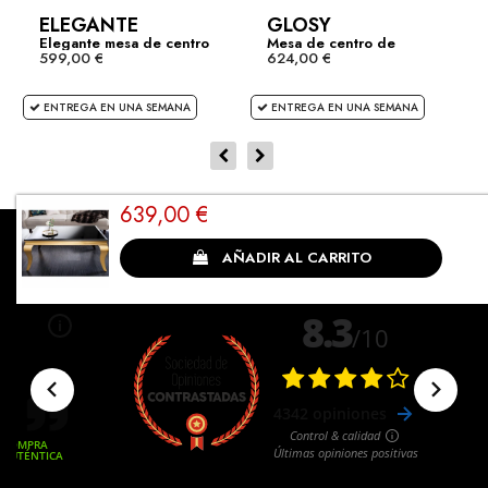
ELEGANTE
GLOSY
Elegante mesa de centro
Mesa de centro de
599,00 €
624,00 €
diseño...
ENTREGA EN UNA SEMANA
ENTREGA EN UNA SEMANA
639,00 €
Cliente satisfecho
AÑADIR AL CARRITO