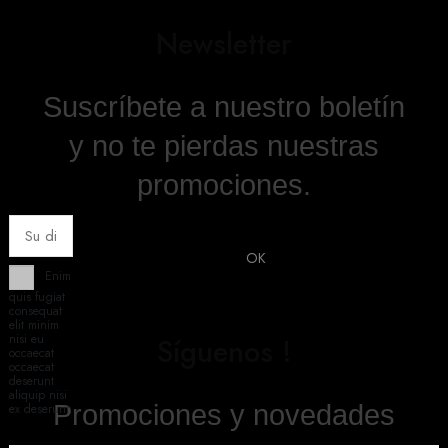
Newsletter
Suscríbete a nuestro boletín
y no te pierdas nuestras
promociones.
Enim
quis fugiat
consequat
elit minim
nisi eu
Síguenos !
occaecat
occaecat
deserunt
aliquip nisi
Promociones y novedades
ex deserunt.