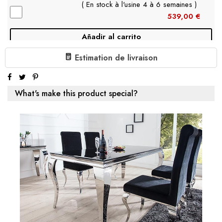
( En stock à l'usine 4 à 6 semaines )
539,00 €
Añadir al carrito
Estimation de livraison
€639.00
1 X ELÉGANTE TABLE BASSE MODERN BAROCK 100CM
NOIR VERRE OPALIN PIEDS DORÉS:
Subtotal:
€639.00
What's make this product special?