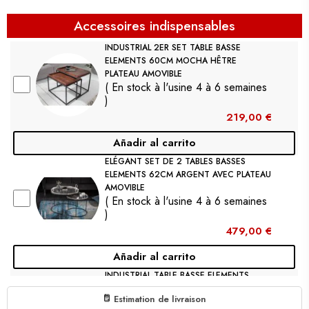
Accessoires indispensables
INDUSTRIAL 2ER SET TABLE BASSE
ELEMENTS 60CM MOCHA HÊTRE
PLATEAU AMOVIBLE
( En stock à l'usine 4 à 6 semaines
)
219,00 €
Añadir al carrito
ELÉGANT SET DE 2 TABLES BASSES
ELEMENTS 62CM ARGENT AVEC PLATEAU
AMOVIBLE
( En stock à l'usine 4 à 6 semaines
)
479,00 €
Añadir al carrito
INDUSTRIAL TABLE BASSE ELEMENTS
60CM CHÊNE NATUREL PLATEAU
Estimation de livraison
AMOVIBLE