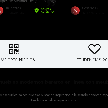
 MEJORES PRECIOS
TENDENCIAS 20
uebles modernos baratos en línea con meub
sequibles. Ya sea que esté buscando inspiración o buscando comprar, espera
tienda de muebles especializada.