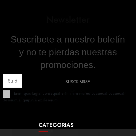
Newsletter
Suscríbete a nuestro boletín
y no te pierdas nuestras
promociones.
Enim quis fugiat consequat elit minim nisi eu occaecat occaecat
deserunt aliquip nisi ex deserunt.
CATEGORIAS