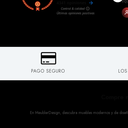
PAGO SEGURO
LOS
Compre m
En MeublerDesign, descubra muebles modernos y de diseño a