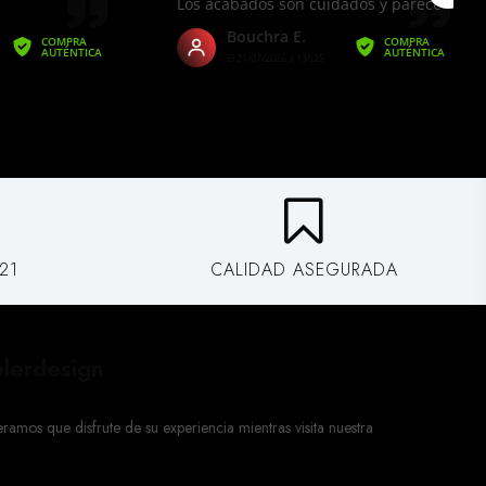
259,00 €
Añadir al carrito
€219.00
1 X INDUSTRIAL 2ER SET TABLE BASSE ELEMENTS 60CM
CHÊNE NATUREL PLATEAU AMOVIBLE:
Subtotal:
€219.00
21
CALIDAD ASEGURADA
lerdesign
mos que disfrute de su experiencia mientras visita nuestra