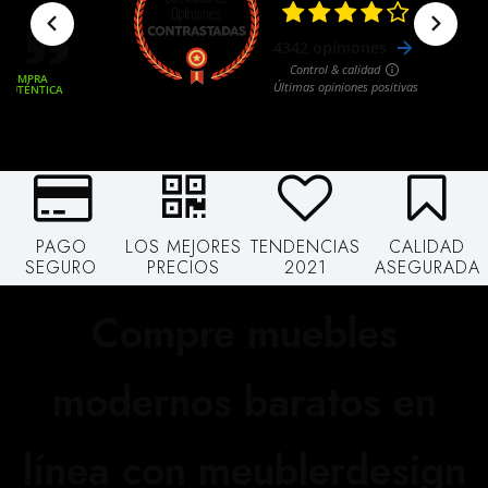
PAGO
LOS MEJORES
TENDENCIAS
CALIDAD
SEGURO
PRECIOS
2021
ASEGURADA
Compre muebles
modernos baratos en
línea con meublerdesign