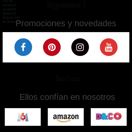
nisi eu
Síguenos !
occaecat
occaecat
deserunt
aliquip nisi
Promociones y novedades
ex deserunt.
Socios
Ellos confían en nosotros