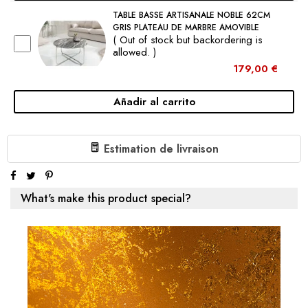
TABLE BASSE ARTISANALE NOBLE 62CM
GRIS PLATEAU DE MARBRE AMOVIBLE
( Out of stock but backordering is
allowed. )
179,00 €
Añadir al carrito
€719.00
1 X TABLE BASSE ARTISANALE NOBLE 62CM BLEU
Estimation de livraison
PLATEAU AGATE AMOVIBLE:
Subtotal:
€719.00
What's make this product special?