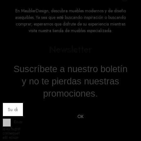
En MeublerDesign, descubra muebles modernos y de diseño
asequibles. Ya sea que esté buscando inspiración o buscando
comprar, esperamos que disfrute de su experiencia mientras
visita nuestra tienda de muebles especializada.
Newsletter
Suscríbete a nuestro boletín
y no te pierdas nuestras
promociones.
Enim
quis fugiat
consequat
elit minim