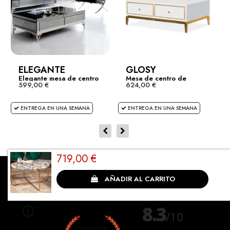
ELEGANTE
GLOSY
Elegante mesa de centro
Mesa de centro de
599,00 €
624,00 €
diseño...
ENTREGA EN UNA SEMANA
ENTREGA EN UNA SEMANA
719,00 €
Cliente satisfecho
AÑADIR AL CARRITO