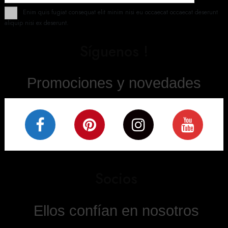
Enim quis fugiat consequat elit minim nisi eu occaecat occaecat deserunt
aliquip nisi ex deserunt.
Síguenos !
Promociones y novedades
Socios
Ellos confían en nosotros